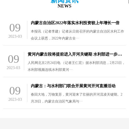
NEWS
内蒙古自治区2022年落实水利投资较上年增长一倍
09
本报讯（记者李建）记者从日前召开的内蒙古自治区水利工作
2023-03
会议上获悉，2022年内蒙古全···
黄
河内蒙古段将提前进入开河关键期 水利部进一步部署防凌工作
09
人民网北京2月24日电 （记者王仁宏）据水利部消息，2月23日，
2023-03
水利部视频连线水利部黄河···
内蒙古：与水利部门联合开展黄河开河直播活动
09
春回大地，万物复苏，黄河迎来了壮丽的开河流凌关键期。2
2023-03
月28日，内蒙古自治区气象局与···