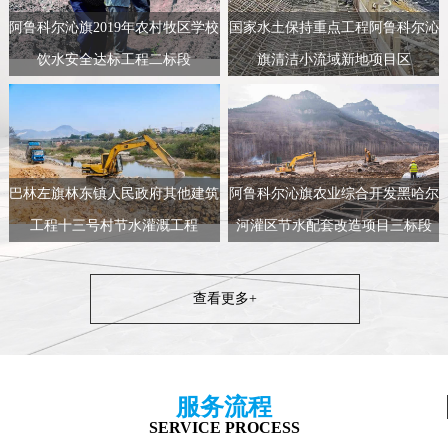
阿鲁科尔沁旗2019年农村牧区学校
国家水土保持重点工程阿鲁科尔沁
饮水安全达标工程二标段
旗清洁小流域新地项目区
巴林左旗林东镇人民政府其他建筑
阿鲁科尔沁旗农业综合开发黑哈尔
工程十三号村节水灌溉工程
河灌区节水配套改造项目三标段
查看更多+
服务流程
SERVICE PROCESS