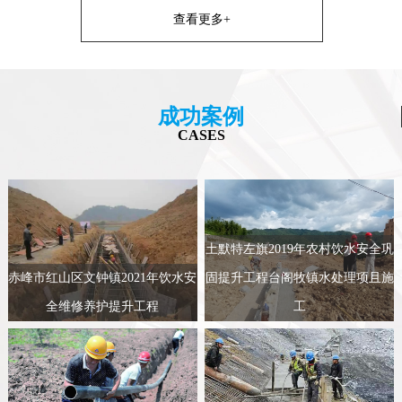
查看更多+
成功案例
CASES
土默特左旗2019年农村饮水安全巩
赤峰市红山区文钟镇2021年饮水安
固提升工程台阁牧镇水处理项且施
全维修养护提升工程
工