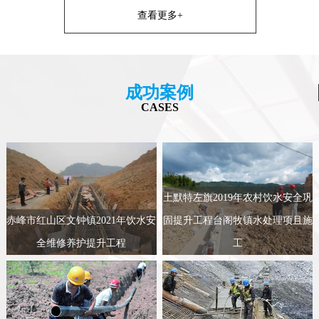
查看更多+
成功案例
CASES
土默特左旗2019年农村饮水安全巩
赤峰市红山区文钟镇2021年饮水安
固提升工程台阁牧镇水处理项且施
全维修养护提升工程
工