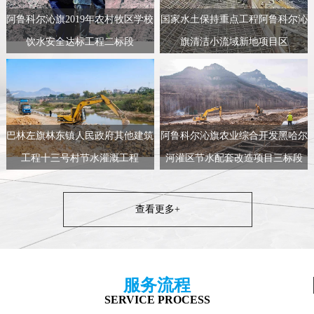
阿鲁科尔沁旗2019年农村牧区学校
国家水土保持重点工程阿鲁科尔沁
饮水安全达标工程二标段
旗清洁小流域新地项目区
巴林左旗林东镇人民政府其他建筑
阿鲁科尔沁旗农业综合开发黑哈尔
工程十三号村节水灌溉工程
河灌区节水配套改造项目三标段
查看更多+
服务流程
SERVICE PROCESS