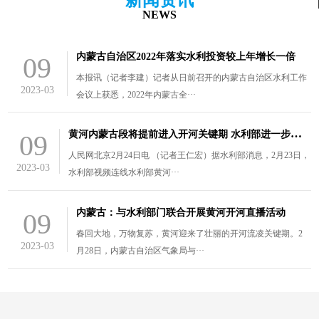
NEWS
内蒙古自治区2022年落实水利投资较上年增长一倍
09
本报讯（记者李建）记者从日前召开的内蒙古自治区水利工作
2023-03
会议上获悉，2022年内蒙古全···
黄
河内蒙古段将提前进入开河关键期 水利部进一步部署防凌工作
09
人民网北京2月24日电 （记者王仁宏）据水利部消息，2月23日，
2023-03
水利部视频连线水利部黄河···
内蒙古：与水利部门联合开展黄河开河直播活动
09
春回大地，万物复苏，黄河迎来了壮丽的开河流凌关键期。2
2023-03
月28日，内蒙古自治区气象局与···