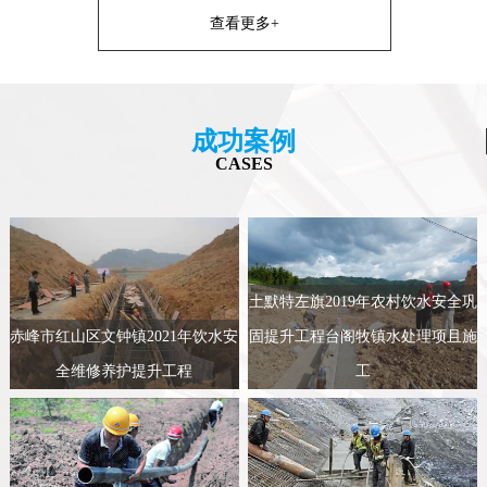
查看更多+
成功案例
CASES
土默特左旗2019年农村饮水安全巩
赤峰市红山区文钟镇2021年饮水安
固提升工程台阁牧镇水处理项且施
全维修养护提升工程
工