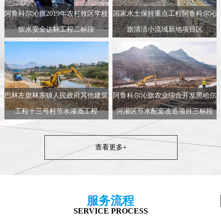
阿鲁科尔沁旗2019年农村牧区学校
国家水土保持重点工程阿鲁科尔沁
饮水安全达标工程二标段
旗清洁小流域新地项目区
巴林左旗林东镇人民政府其他建筑
阿鲁科尔沁旗农业综合开发黑哈尔
工程十三号村节水灌溉工程
河灌区节水配套改造项目三标段
查看更多+
服务流程
SERVICE PROCESS