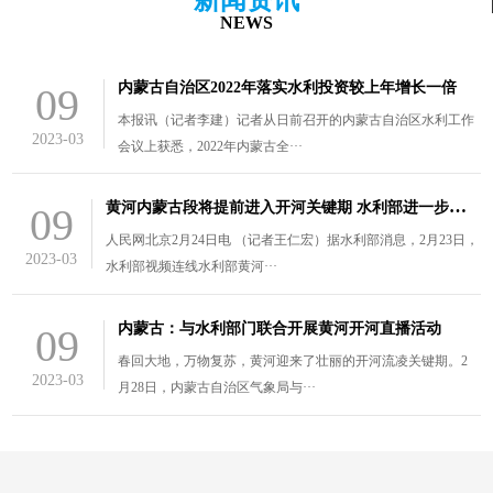
NEWS
内蒙古自治区2022年落实水利投资较上年增长一倍
09
本报讯（记者李建）记者从日前召开的内蒙古自治区水利工作
2023-03
会议上获悉，2022年内蒙古全···
黄
河内蒙古段将提前进入开河关键期 水利部进一步部署防凌工作
09
人民网北京2月24日电 （记者王仁宏）据水利部消息，2月23日，
2023-03
水利部视频连线水利部黄河···
内蒙古：与水利部门联合开展黄河开河直播活动
09
春回大地，万物复苏，黄河迎来了壮丽的开河流凌关键期。2
2023-03
月28日，内蒙古自治区气象局与···