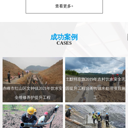
查看更多+
成功案例
CASES
土默特左旗2019年农村饮水安全巩
赤峰市红山区文钟镇2021年饮水安
固提升工程台阁牧镇水处理项且施
全维修养护提升工程
工