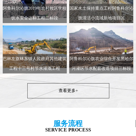
阿鲁科尔沁旗2019年农村牧区学校
国家水土保持重点工程阿鲁科尔沁
饮水安全达标工程二标段
旗清洁小流域新地项目区
巴林左旗林东镇人民政府其他建筑
阿鲁科尔沁旗农业综合开发黑哈尔
工程十三号村节水灌溉工程
河灌区节水配套改造项目三标段
查看更多+
服务流程
SERVICE PROCESS