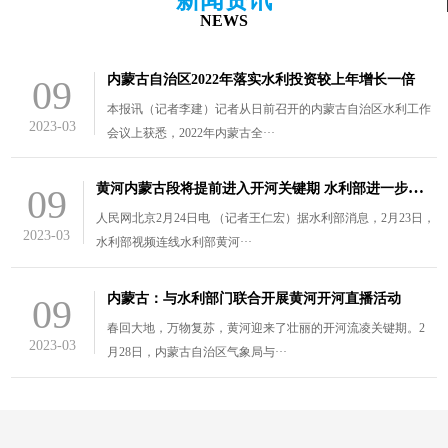
NEWS
内蒙古自治区2022年落实水利投资较上年增长一倍
09
本报讯（记者李建）记者从日前召开的内蒙古自治区水利工作
2023-03
会议上获悉，2022年内蒙古全···
黄
河内蒙古段将提前进入开河关键期 水利部进一步部署防凌工作
09
人民网北京2月24日电 （记者王仁宏）据水利部消息，2月23日，
2023-03
水利部视频连线水利部黄河···
内蒙古：与水利部门联合开展黄河开河直播活动
09
春回大地，万物复苏，黄河迎来了壮丽的开河流凌关键期。2
2023-03
月28日，内蒙古自治区气象局与···